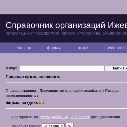
Справочник организаций Иже
организации и предприятия, адреса и телефоны, объявления
главная
фирмы
статьи
пресс-рел
Я ищу:
Пищевая промышленность
Главная страница
Производство и сельское хозяйство
Пищевая
промышленность
Фирмы раздела
Сортировать по:
городу
названию
цене
e-mail
дате добавления
Выберите регион: