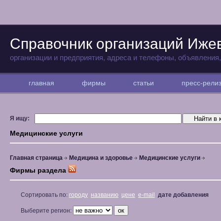
Справочник организаций Иже
организации и предприятия, адреса и телефоны, объявления
главная
фирмы
статьи
пресс-рел
Я ищу:
Медицинские услуги
Главная страница
Медицина и здоровье
Медицинские услуги
Фирмы раздела
Сортировать по:
городу
названию
цене
e-mail
дате добавления
Выберите регион: