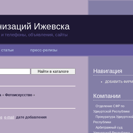
низаций Ижевска
а и телефоны, объявления, сайты
статьи
пресс-релизы
Навигация
ДОБАВИТЬ ФИРМ
Компании
а
Фотоискусство
Отделение СФР по
Удмуртской Республике
Прокуратура Удмуртско
не
e-mail
дате добавления
Республики
Арбитражный суд
Удмуртской Республики