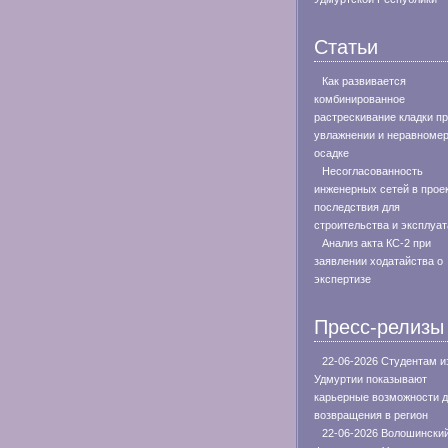
Статьи
Как развивается
комбинированное
растрескивание кладки п
увлажнении и неравноме
осадке
Несогласованность
инженерных сетей в проек
последствия для
строительства и эксплуа
Анализ акта КС-2 при
заявлении ходатайства о
экспертизе
Пресс-релизы
22-06-2026 Студентам и
Удмуртии показывают
карьерные возможности 
возвращения в регион
22-06-2026 Волошински