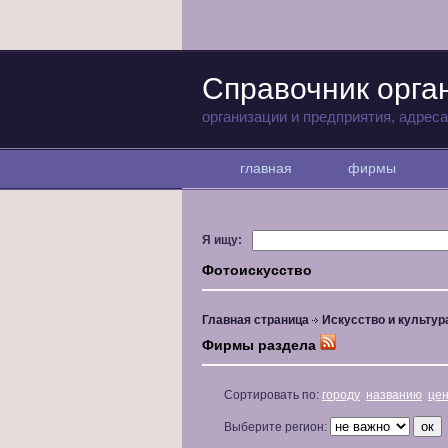
Справочник орга
организации и предприятия, адрес
главная
фирмы
Я ищу:
Фотоискусство
Главная страница
Искусство и культур
Фирмы раздела
Сортировать по:
городу
названию
це
Выберите регион: