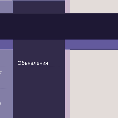
Объявления
У
й