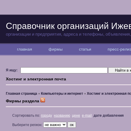
Справочник организаций Иже
организации и предприятия, адреса и телефоны, объявления
главная
фирмы
статьи
пресс-рел
Я ищу:
Хостинг и электронная почта
Главная страница
Компьютеры и интернет
Хостинг и электронная п
Фирмы раздела
Сортировать по:
городу
названию
цене
e-mail
дате добавления
Выберите регион: