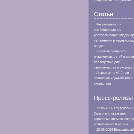
Статьи
Как развивается
комбинированное
растрескивание кладки п
увлажнении и неравноме
осадке
Несогласованность
инженерных сетей в проек
последствия для
строительства и эксплуа
Анализ акта КС-2 при
заявлении ходатайства о
экспертизе
Пресс-релизы
22-06-2026 Студентам и
Удмуртии показывают
карьерные возможности 
возвращения в регион
22-06-2026 Волошински