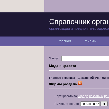
Справочник орга
организации и предприятия, адрес
главная
фирмы
Я ищу:
Мода и красота
Главная страница
Домашний очаг, личн
Фирмы раздела
Сортировать по:
городу
названию
це
Выберите регион: