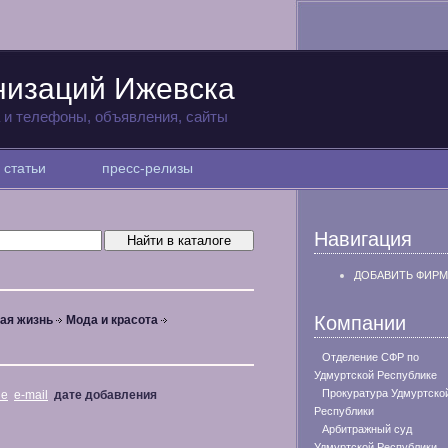
низаций Ижевска
а и телефоны, объявления, сайты
статьи
пресс-релизы
Навигация
ДОБАВИТЬ ФИРМ
Компании
ая жизнь
Мода и красота
Отделение СФР по
Удмуртской Республике
Прокуратура Удмуртско
не
e-mail
дате добавления
Республики
Арбитражный суд
Удмуртской Республики