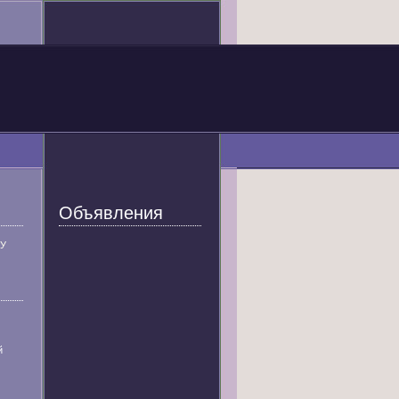
Объявления
У
й