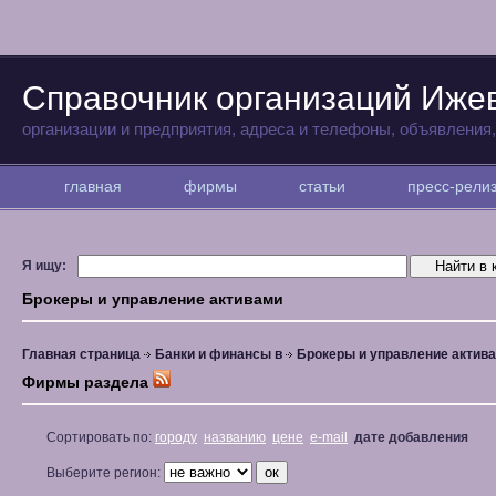
Справочник организаций Иже
организации и предприятия, адреса и телефоны, объявления
главная
фирмы
статьи
пресс-рел
Я ищу:
Брокеры и управление активами
Главная страница
Банки и финансы в
Брокеры и управление актив
Фирмы раздела
Сортировать по:
городу
названию
цене
e-mail
дате добавления
Выберите регион: