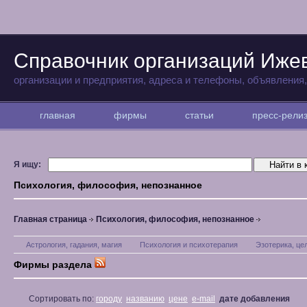
Справочник организаций Иже
организации и предприятия, адреса и телефоны, объявления
главная
фирмы
статьи
пресс-рел
Я ищу:
Психология, философия, непознанное
Главная страница
Психология, философия, непознанное
Астрология, гадания, магия
Психология и психотерапия
Эзотерика, це
Фирмы раздела
Сортировать по:
городу
названию
цене
e-mail
дате добавления