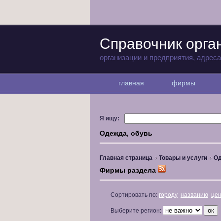
Справочник орга
организации и предприятия, адрес
главная
фирмы
Я ищу:
Одежда, обувь
Главная страница
Товары и услуги
Од
Фирмы раздела
Сортировать по:
городу
названию
це
Выберите регион: