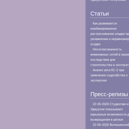
Статьи
Как развивается
комбинированное
растрескивание кладки п
увлажнении и неравноме
осадке
Несогласованность
инженерных сетей в проек
последствия для
строительства и эксплуа
Анализ акта КС-2 при
заявлении ходатайства о
экспертизе
Пресс-релизы
22-06-2026 Студентам и
Удмуртии показывают
карьерные возможности 
возвращения в регион
22-06-2026 Волошински