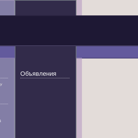
Объявления
У
й