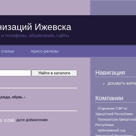
низаций Ижевска
а и телефоны, объявления, сайты
статьи
пресс-релизы
Навигация
ДОБАВИТЬ ФИРМ
Компании
ежда, обувь
Отделение СФР по
Удмуртской Республике
Прокуратура Удмуртско
не
e-mail
дате добавления
Республики
Арбитражный суд
Удмуртской Республики