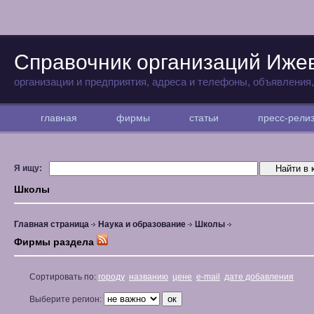
Справочник организаций Иже
организации и предприятия, адреса и телефоны, объявления
главная
фирмы
статьи
пресс-рел
Я ищу:
Школы
Главная страница
Наука и образование
Школы
Фирмы раздела
Сортировать по:
городу
названию
цене
e-mail
дате добавления
Выберите регион: