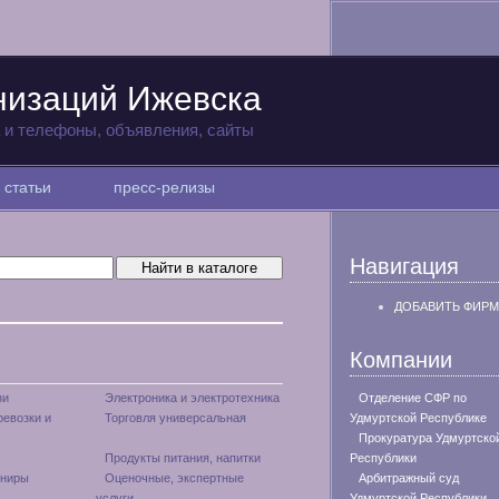
низаций Ижевска
а и телефоны, объявления, сайты
статьи
пресс-релизы
Навигация
ДОБАВИТЬ ФИРМ
Компании
зи
Электроника и электротехника
Отделение СФР по
ревозки и
Торговля универсальная
Удмуртской Республике
Прокуратура Удмуртско
Продукты питания, напитки
Республики
ениры
Оценочные, экспертные
Арбитражный суд
услуги
Удмуртской Республики