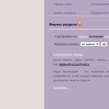
Одежда, обувь
Оборудование
Мебель, интерьер
Юридические 
Фирмы раздела
Сортировать по:
городу
названию
це
Выберите регион:
Стройэксперт Ижевск
1.
регион: Ижевск , адрес: 426028, г. Ижевск, 
mail:
diablovetlynchuk@mail.ru
Наша организация – это коллектив пр
специалистов, среди которых инженеры прое
экономисты, юристы и другие.
Подробнее...