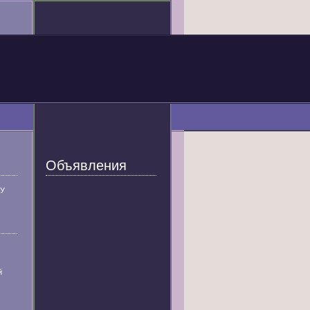
Объявления
У
й