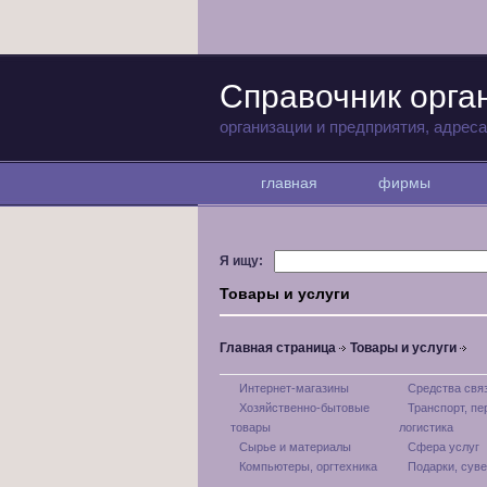
Справочник орга
организации и предприятия, адрес
главная
фирмы
Я ищу:
Товары и услуги
Главная страница
Товары и услуги
Интернет-магазины
Средства свя
Хозяйственно-бытовые
Транспорт, пе
товары
логистика
Сырье и материалы
Сфера услуг
Компьютеры, оргтехника
Подарки, сув