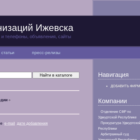
низаций Ижевска
а и телефоны, объявления, сайты
статьи
пресс-релизы
Навигация
ДОБАВИТЬ ФИРМ
Компании
едии
Отделение СФР по
Удмуртской Республике
Прокуратура Удмуртско
не
e-mail
дате добавления
Республики
Арбитражный суд
Удмуртской Республики