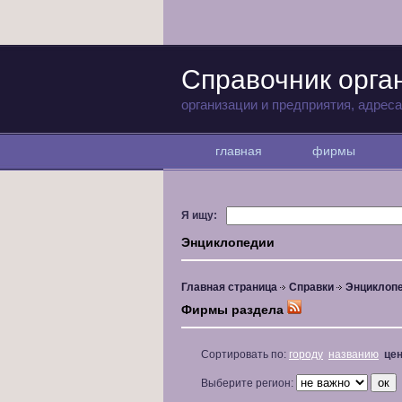
Справочник орга
организации и предприятия, адрес
главная
фирмы
Я ищу:
Энциклопедии
Главная страница
Справки
Энциклоп
Фирмы раздела
Сортировать по:
городу
названию
це
Выберите регион: