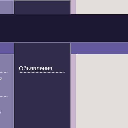
Объявления
У
й