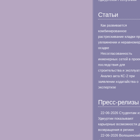
Статьи
Как развивается
комбинированное
растрескивание кладки п
увлажнении и неравноме
осадке
Несогласованность
инженерных сетей в проек
последствия для
строительства и эксплуа
Анализ акта КС-2 при
заявлении ходатайства о
экспертизе
Пресс-релизы
22-06-2026 Студентам и
Удмуртии показывают
карьерные возможности 
возвращения в регион
22-06-2026 Волошински